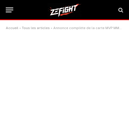
Accueil
»
Tous les articles
»
Annonce complète de la carte MVP MMA sur Netflix : les fans réagissent entre enthousiasme et scepticisme, certains la qualifiant de « meilleure que l’UFC à la Maison Blanche »
ACTUALITÉ MMA
Annonce complète de la carte
MVP MMA sur Netflix : les fans
réagissent entre enthousiasme
et scepticisme, certains la