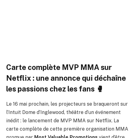
qualifiant de « meilleure que
l’UFC à la Maison Blanche »
Par
ADIL
24 mars 2026
Aucun commentaire
4 Minutes de Lecture
Carte complète MVP MMA sur
Netflix : une annonce qui déchaîne
les passions chez les fans 🥊
Le 16 mai prochain, les projecteurs se braqueront sur
l’Intuit Dome d’Inglewood, théâtre d’un événement
inédit : le lancement de MVP MMA sur Netflix. La
carte complète de cette première organisation MMA
promue par
Most Valuable Promotions
vient d’être