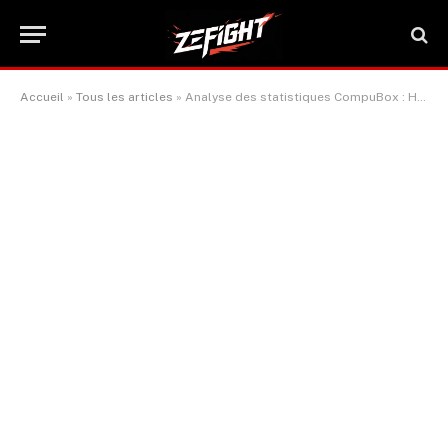
Accueil
»
Tous les articles
»
Analyse des statistiques CompuBox : Hamzah Sheeraz met fin au combat contre Edgar Berlanga au cinquième round par TKO