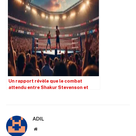
Un rapport révèle que le combat
attendu entre Shakur Stevenson et
William Zepeda, ainsi que le choc
Hamzah Sheeraz contre Edgar
Berlanga, sont programmés pour le 12
juillet.
ADIL
Site
web