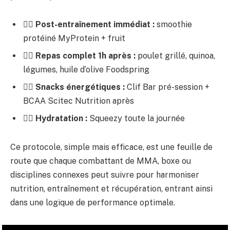
🏋️‍♂️
Post-entraînement immédiat :
smoothie
protéiné MyProtein + fruit
🏋️‍♂️
Repas complet 1h après :
poulet grillé, quinoa,
légumes, huile d’olive Foodspring
🏋️‍♂️
Snacks énergétiques :
Clif Bar pré-session +
BCAA Scitec Nutrition après
🏋️‍♂️
Hydratation :
Squeezy toute la journée
Ce protocole, simple mais efficace, est une feuille de
route que chaque combattant de MMA, boxe ou
disciplines connexes peut suivre pour harmoniser
nutrition, entraînement et récupération, entrant ainsi
dans une logique de performance optimale.