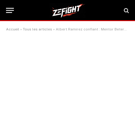
Accueil
»
Tous les articles
»
Albert Ramirez confiant : Mentor Beterbiev va terrasser Bivol sur le ring