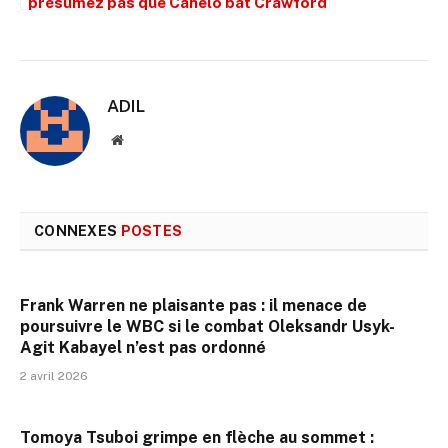
présumez pas que Canelo bat Crawford
simplement parce qu’il est plus grand.
ADIL
Site
web
CONNEXES
POSTES
Frank Warren ne plaisante pas : il menace de
poursuivre le WBC si le combat Oleksandr Usyk-
Agit Kabayel n’est pas ordonné
2 avril 2026
Tomoya Tsuboi grimpe en flèche au sommet :