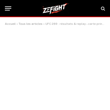
Accueil
»
Tous les articles
»
UFC 289 : résultats & replay – carte principale et préliminaire