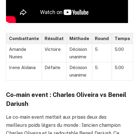
Combattante
Résultat
Méthode
Round
Temps
Amanda
Victoire
Décision
5
5:00
Nunes
unanime
Irene Aldana
Défaite
Décision
5
5:00
unanime
Co-main event : Charles Oliveira vs Beneil
Dariush
Le co-main event mettait aux prises deux des
meilleurs poids légers du monde : l’ancien champion
Charles Oliveira et le redoutable Beneil Dariush. Ce