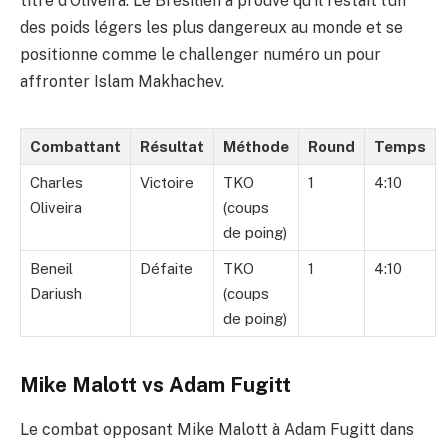
titre d’Oliveira. Le Brésilien a prouvé qu’il restait l’un
des poids légers les plus dangereux au monde et se
positionne comme le challenger numéro un pour
affronter Islam Makhachev.
Combattant
Résultat
Méthode
Round
Temps
Charles
Victoire
TKO
1
4:10
Oliveira
(coups
de poing)
Beneil
Défaite
TKO
1
4:10
Dariush
(coups
de poing)
Mike Malott vs Adam Fugitt
Le combat opposant Mike Malott à Adam Fugitt dans