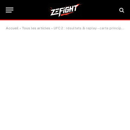
Accueil
»
Tous les articles
»
UFC 2 : résultats & replay – carte principale et préliminaire