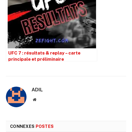
UFC 7 : résultats & replay – carte
principale et préliminaire
ADIL
Site
web
CONNEXES
POSTES