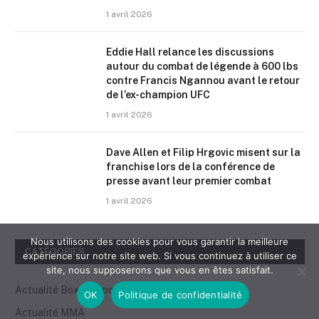
1 avril 2026
Eddie Hall relance les discussions
autour du combat de légende à 600 lbs
contre Francis Ngannou avant le retour
de l’ex-champion UFC
1 avril 2026
Dave Allen et Filip Hrgovic misent sur la
franchise lors de la conférence de
presse avant leur premier combat
1 avril 2026
Nous utilisons des cookies pour vous garantir la meilleure
CATÉGORIES
expérience sur notre site web. Si vous continuez à utiliser ce
site, nous supposerons que vous en êtes satisfait.
Actualité Boxe & Sports de Combat
OK
Politique de confidentialité
Actualité MMA