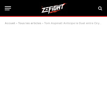
Accueil
»
Tous les articles
»
Tom Aspinall Anticipe le Duel entre Ciryl Gane et Alexander Volkov