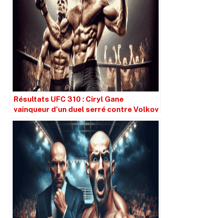
Résultats UFC 310 : Ciryl Gane
vainqueur d’un duel serré contre Volkov