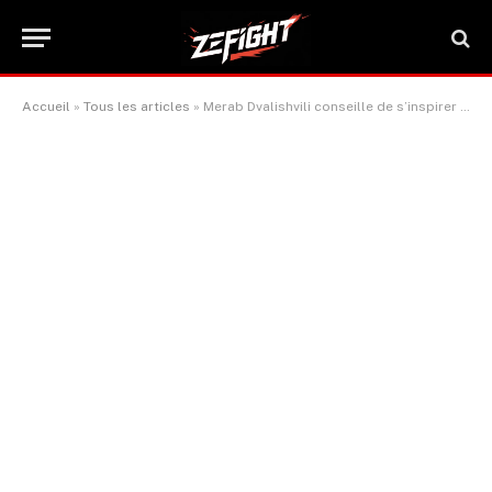
Accueil
»
Tous les articles
»
Merab Dvalishvili conseille de s’inspirer de Pedro Munhoz face à O’Malley