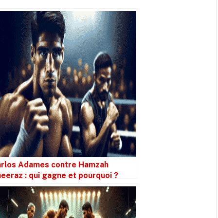
rlos Adames contre Hamzah
eeraz : qui gagne et pourquoi ?