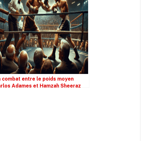
 combat entre le poids moyen
rlos Adames et Hamzah Sheeraz
t “un potentiel carton”