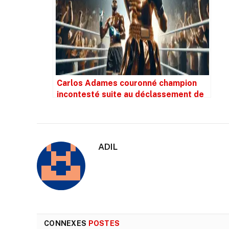
Carlos Adames couronné champion
incontesté suite au déclassement de
Jermall Charlo du titre WBC des poids
moyens
ADIL
CONNEXES
POSTES