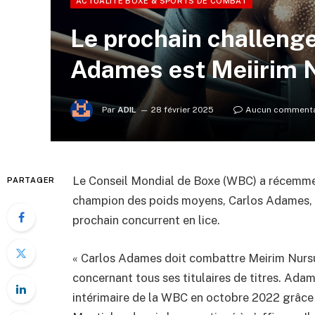
ACTUALITÉ BOXE & SPORTS DE COMBAT
Le prochain challenge
Adames est Meiirim N
Par
ADIL
28 février 2025
Aucun commenta
Le Conseil Mondial de Boxe (WBC) a récemmen
PARTAGER
champion des poids moyens, Carlos Adames, l
prochain concurrent en lice.
« Carlos Adames doit combattre Meirim Nursul
concernant tous ses titulaires de titres. Adame
intérimaire de la WBC en octobre 2022 grâce