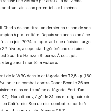
 a réalisé une victoire par arrêt à la neuvième
émontrant ainsi son potentiel sur la scène
Charlo de son titre l’an dernier en raison de son
ampion à part entière. Depuis son accession à ce
e fois en juin 2024, remportant une décision large
 22 février, a cependant généré une certaine
testé contre Hamzah Sheeraz. À ce sujet,
 largement mérité la victoire.
ement de la WBC dans la catégorie des 72,5 kg (160
prévu pour un combat contre Conor Benn le 26 avril
roisième dans cette même catégorie. Fort d’un
 KO), Nursultanov, âgé de 31 ans et originaire du
, en Californie. Son dernier combat remonte à
à points contre Julio Alamos (16-1).