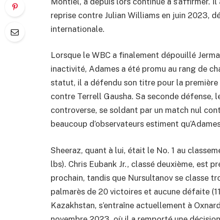
Montiel, a depuis lors continué à s’affirmer. Il
reprise contre Julian Williams en juin 2023, d
internationale.
Lorsque le WBC a finalement dépouillé Jermall 
inactivité, Adames a été promu au rang de ch
statut, il a défendu son titre pour la premièr
contre Terrell Gausha. Sa seconde défense, le
controverse, se soldant par un match nul con
beaucoup d’observateurs estiment qu’Adames a
Sheeraz, quant à lui, était le No. 1 au class
lbs). Chris Eubank Jr., classé deuxième, est 
prochain, tandis que Nursultanov se classe t
palmarès de 20 victoires et aucune défaite (11
Kazakhstan, s’entraîne actuellement à Oxnard
novembre 2023, où il a remporté une décision 