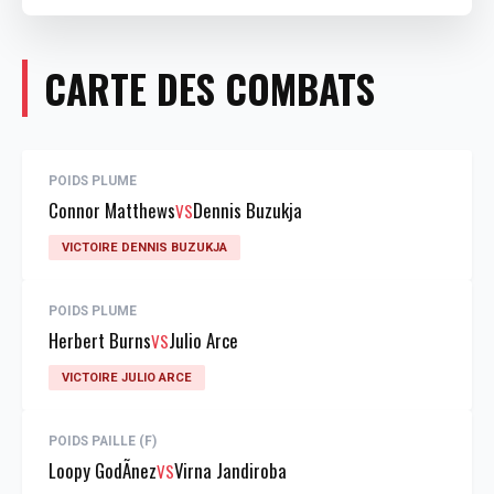
CARTE DES COMBATS
POIDS PLUME
Connor Matthews
Dennis Buzukja
VS
VICTOIRE DENNIS BUZUKJA
POIDS PLUME
Herbert Burns
Julio Arce
VS
VICTOIRE JULIO ARCE
POIDS PAILLE (F)
Loopy GodÃ­nez
Virna Jandiroba
VS