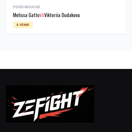
POIDS MOUCHE
Melissa Gatto
Viktoriia Dudakova
VS
À VENIR