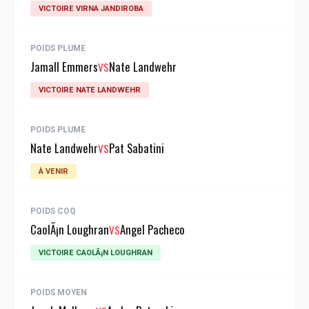
VICTOIRE VIRNA JANDIROBA
POIDS PLUME
Jamall Emmers
Nate Landwehr
VS
VICTOIRE NATE LANDWEHR
POIDS PLUME
Nate Landwehr
Pat Sabatini
VS
À VENIR
POIDS COQ
CaolÃ¡n Loughran
Angel Pacheco
VS
VICTOIRE CAOLÃ¡N LOUGHRAN
POIDS MOYEN