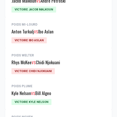
Jacob Malkoun
Andre Petroski
VS
VICTOIRE JACOB MALKOUN
POIDS MI-LOURD
Anton Turkalj
Ibo Aslan
VS
VICTOIRE IBO ASLAN
POIDS WELTER
Rhys McKee
Chidi Njokuani
VS
VICTOIRE CHIDI NJOKUANI
POIDS PLUME
Kyle Nelson
Bill Algeo
VS
VICTOIRE KYLE NELSON