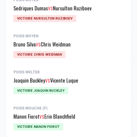
POIDS MOYEN
Sedriques Dumas
Nursulton Ruziboev
VS
VICTOIRE NURSULTON RUZIBOEV
POIDS MOYEN
Bruno Silva
Chris Weidman
VS
VICTOIRE CHRIS WEIDMAN
POIDS WELTER
Joaquin Buckley
Vicente Luque
VS
VICTOIRE JOAQUIN BUCKLEY
POIDS MOUCHE (F)
Manon Fiorot
Erin Blanchfield
VS
VICTOIRE MANON FIOROT