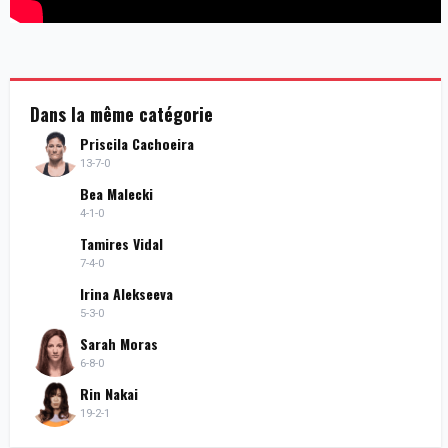
Dans la même catégorie
Priscila Cachoeira
13-7-0
Bea Malecki
4-1-0
Tamires Vidal
7-4-0
Irina Alekseeva
5-3-0
Sarah Moras
6-8-0
Rin Nakai
19-2-1