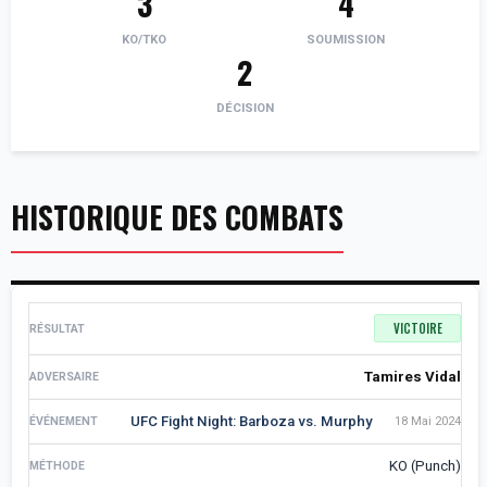
3
4
KO/TKO
SOUMISSION
2
DÉCISION
HISTORIQUE DES COMBATS
VICTOIRE
Tamires Vidal
UFC Fight Night: Barboza vs. Murphy
18 Mai 2024
KO (Punch)