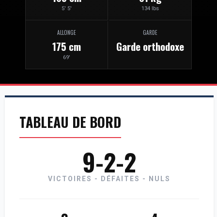
5' 5'
134 lbs
ALLONGE
GARDE
175 cm
Garde orthodoxe
69'
TABLEAU DE BORD
9-2-2
VICTOIRES - DÉFAITES - NULS