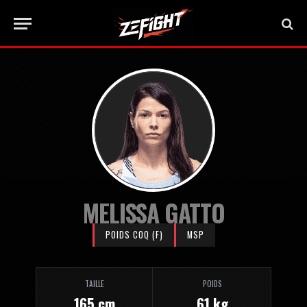
MELISSA GATTO
POIDS COQ (F)
MSP
TAILLE
POIDS
165 cm
61 kg