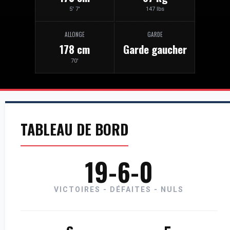
5' 7'
147 lbs
ALLONGE
GARDE
178 cm
Garde gaucher
70'
TABLEAU DE BORD
19-6-0
VICTOIRES - DÉFAITES - NULS