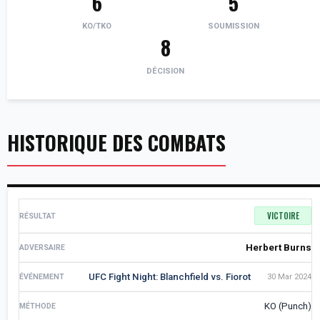
6
5
KO/TKO
SOUMISSION
8
DÉCISION
HISTORIQUE DES COMBATS
VICTOIRE
Herbert Burns
UFC Fight Night: Blanchfield vs. Fiorot
30 Mar 2024
KO (Punch)