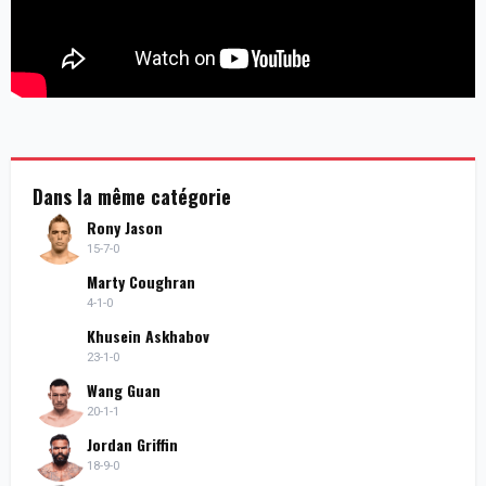
Dans la même catégorie
Rony Jason
15-7-0
Marty Coughran
4-1-0
Khusein Askhabov
23-1-0
Wang Guan
20-1-1
Jordan Griffin
18-9-0