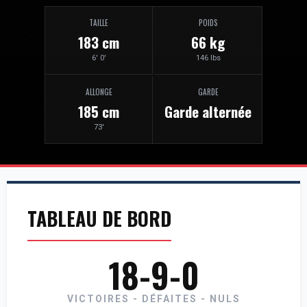
TAILLE
POIDS
183 cm
66 kg
6' 0'
146 lbs
ALLONGE
GARDE
185 cm
Garde alternée
73'
TABLEAU DE BORD
18-9-0
VICTOIRES - DÉFAITES - NULS