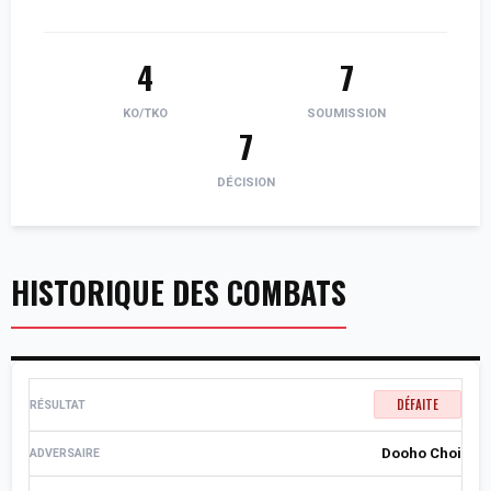
4
7
KO/TKO
SOUMISSION
7
DÉCISION
HISTORIQUE DES COMBATS
DÉFAITE
Dooho Choi