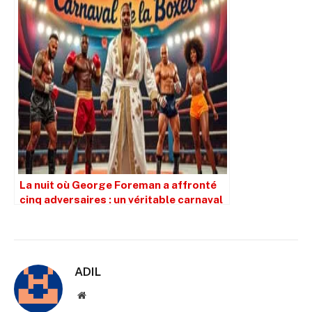
La nuit où George Foreman a affronté
cinq adversaires : un véritable carnaval
ADIL
Site
web