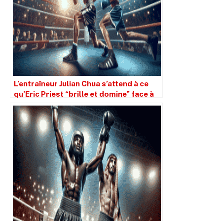
L’entraîneur Julian Chua s’attend à ce
qu’Eric Priest “brille et domine” face à
Tyler Howard.