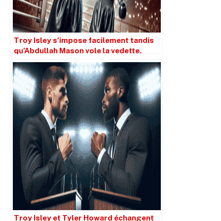
Troy Isley s’impose facilement tandis
qu’Abdullah Mason vole la vedette.
Troy Isley et Tyler Howard échangent