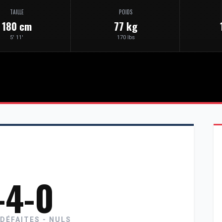
TAILLE
POIDS
180 cm
77 kg
5' 11'
170 lbs
-4-0
 DÉFAITES - NULS