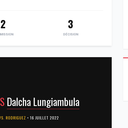
2
3
MISSION
DÉCISION
S
Dalcha Lungiambula
VS. RODRIGUEZ
• 16 JUILLET 2022