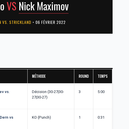
no
VS
Nick Maximov
N VS. STRICKLAND
• 06 FÉVRIER 2022
MÉTHODE
ROUND
TEMPS
ev vs.
Décision (30-27|30-
3
5:00
27|30-27)
 Dern vs
KO (Punch)
1
0:31