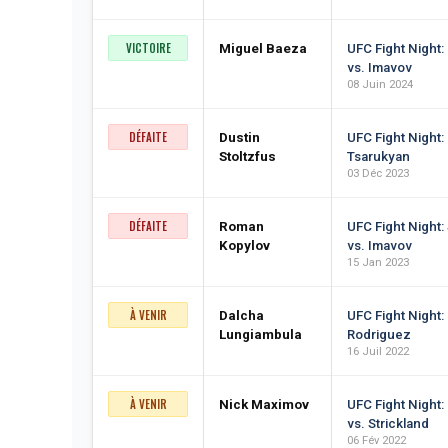
VICTOIRE
Miguel Baeza
UFC Fight Night:
vs. Imavov
08 Juin 2024
DÉFAITE
Dustin
UFC Fight Night:
Stoltzfus
Tsarukyan
03 Déc 2023
DÉFAITE
Roman
UFC Fight Night:
Kopylov
vs. Imavov
15 Jan 2023
À VENIR
Dalcha
UFC Fight Night:
Lungiambula
Rodriguez
16 Juil 2022
À VENIR
Nick Maximov
UFC Fight Night
vs. Strickland
06 Fév 2022