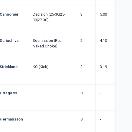
 Cannonier
Décision (25-30|25-
3
5:00
30|27-30)
 Dariush vs.
Soumission (Rear
2
4:10
Naked Choke)
 Strickland
KO (Kick)
2
3:19
 Ortega vs.
0
-
: Hermansson
0
-