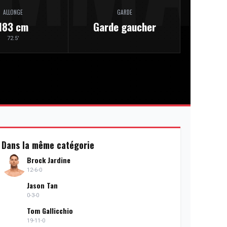
ALLONGE
GARDE
183 cm
Garde gaucher
72.5'
Dans la même catégorie
Brock Jardine
12-6-0
Jason Tan
0-3-0
Tom Gallicchio
19-11-0