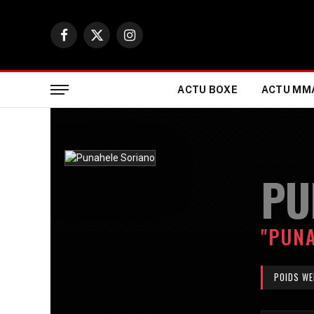
Facebook
X
Instagram
(Twitter)
ACTU BOXE
ACTU MM
PU
"PUNA
POIDS WE