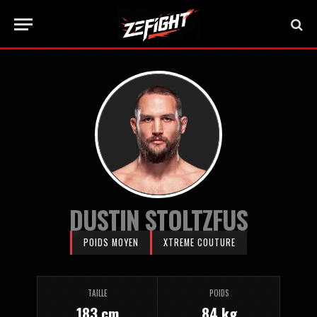
DUSTIN STOLTZFUS
POIDS MOYEN
XTREME COUTURE
TAILLE
POIDS
183 cm
84 kg