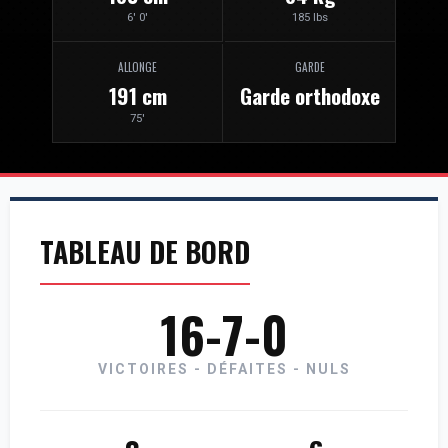
6' 0'
185 lbs
ALLONGE
GARDE
191 cm
Garde orthodoxe
75'
TABLEAU DE BORD
16-7-0
VICTOIRES - DÉFAITES - NULS