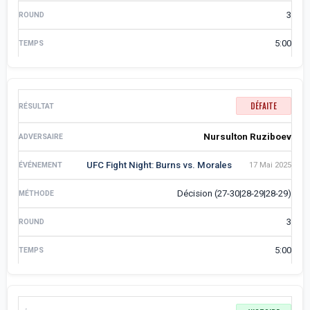
3
5:00
DÉFAITE
Nursulton Ruziboev
UFC Fight Night: Burns vs. Morales
17 Mai 2025
Décision (27-30|28-29|28-29)
3
5:00