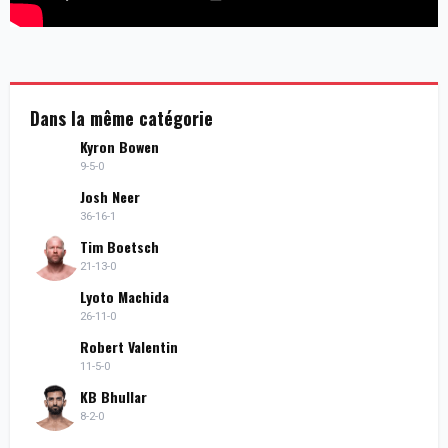
Dans la même catégorie
Kyron Bowen
9-5-0
Josh Neer
36-16-1
Tim Boetsch
21-13-0
Lyoto Machida
26-11-0
Robert Valentin
11-5-0
KB Bhullar
8-2-0