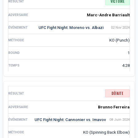
VICTOIRE
Marc-Andre Barriault
UFC Fight Night: Moreno vs. Albazi
02 Nov 2024
KO (Punch)
1
4:28
DÉFAITE
Brunno Ferreira
UFC Fight Night: Cannonier vs. Imavov
08 Juin 2024
KO (Spinning Back Elbow)