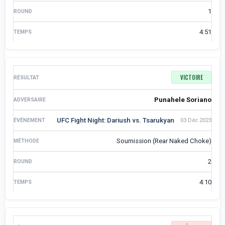
1
4:51
VICTOIRE
Punahele Soriano
UFC Fight Night: Dariush vs. Tsarukyan
03 Déc 2023
Soumission (Rear Naked Choke)
2
4:10