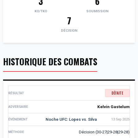
3
6
KO/TKO
SOUMISSION
7
DÉCISION
HISTORIQUE DES COMBATS
DÉFAITE
Kelvin Gastelum
Noche UFC: Lopes vs. Silva
13 Sep 2025
Décision (30-27|29-28|29-28)