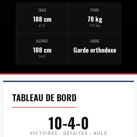
TAILLE
POIDS
188 cm
78 kg
6' 2'
171 lbs
ALLONGE
GARDE
188 cm
Garde orthodoxe
74.5'
TABLEAU DE BORD
10-4-0
VICTOIRES - DÉFAITES - NULS