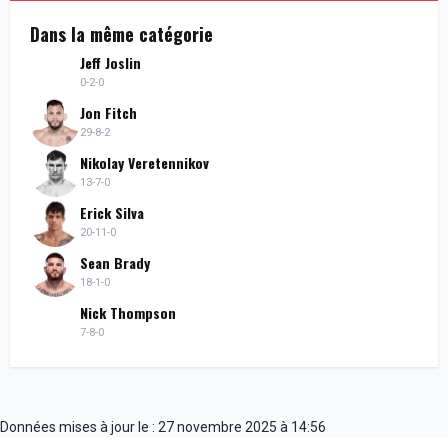
Dans la même catégorie
Jeff Joslin
0-2-0
Jon Fitch
29-8-2
Nikolay Veretennikov
13-7-0
Erick Silva
20-11-0
Sean Brady
18-1-0
Nick Thompson
7-8-0
Données mises à jour le : 27 novembre 2025 à 14:56