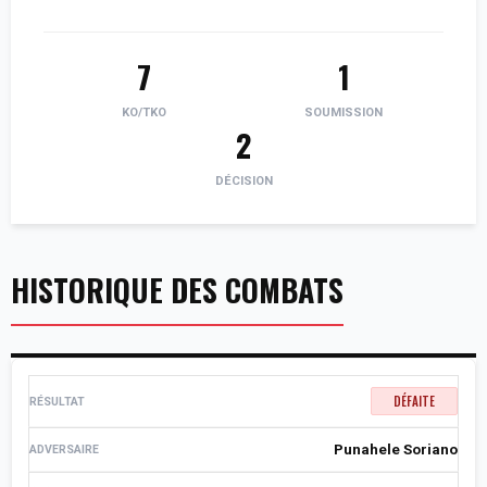
7
1
KO/TKO
SOUMISSION
2
DÉCISION
HISTORIQUE DES COMBATS
DÉFAITE
Punahele Soriano