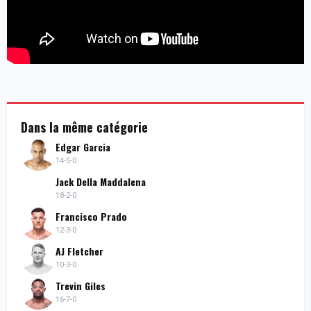
Dans la même catégorie
Edgar Garcia
14-5-0
Jack Della Maddalena
18-2-0
Francisco Prado
12-3-0
AJ Fletcher
10-3-0
Trevin Giles
16-7-0