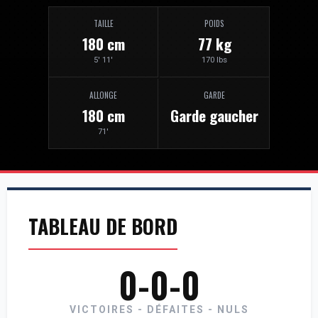
TAILLE
POIDS
180 cm
77 kg
5' 11'
170 lbs
ALLONGE
GARDE
180 cm
Garde gaucher
71'
TABLEAU DE BORD
0-0-0
VICTOIRES - DÉFAITES - NULS