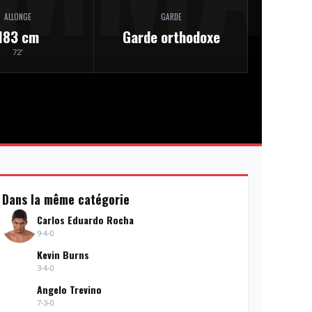
ALLONGE
GARDE
183 cm
Garde orthodoxe
72'
Dans la même catégorie
Carlos Eduardo Rocha
9-4-0
Kevin Burns
3-4-0
Angelo Trevino
7-3-0