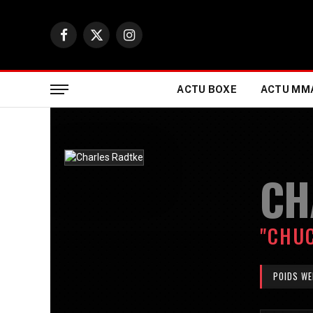
Facebook
X
Instagram
(Twitter)
ACTU BOXE
ACTU MM
CH
"CHU
POIDS WE