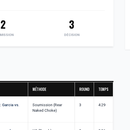
2
3
MISSION
DÉCISION
MÉTHODE
ROUND
TEMPS
: Garcia vs.
Soumission (Rear
3
4:29
Naked Choke)