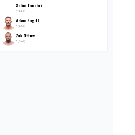
Salim Touahri
10-4-0
Adam Fugitt
10-4-0
Zak Ottow
17-7-0