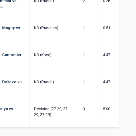
ammad vs.
KO (Punch)
2
0:26
na
t: Magny vs.
KO (Punches)
1
0:51
t: Cannonier
KO (Knee)
1
4:47
: Dolidze vs.
KO (Punch)
1
4:47
anya vs.
Décision (27-29, 27-
3
5:00
29, 27-29)