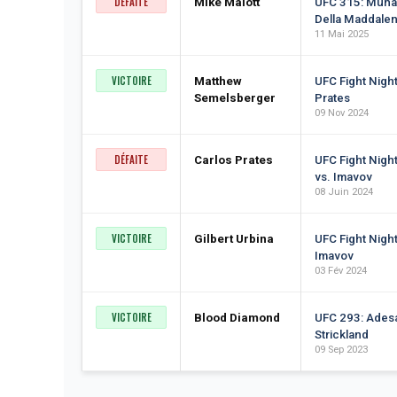
DÉFAITE
Mike Malott
UFC 315: Muh
Della Maddale
11 Mai 2025
VICTOIRE
Matthew
UFC Fight Nigh
Semelsberger
Prates
09 Nov 2024
DÉFAITE
Carlos Prates
UFC Fight Nigh
vs. Imavov
08 Juin 2024
VICTOIRE
Gilbert Urbina
UFC Fight Night
Imavov
03 Fév 2024
VICTOIRE
Blood Diamond
UFC 293: Ades
Strickland
09 Sep 2023