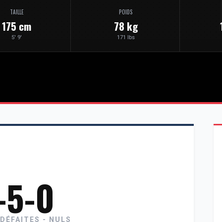
TAILLE
POIDS
175 cm
78 kg
5' 9'
171 lbs
-5-0
 DÉFAITES - NULS