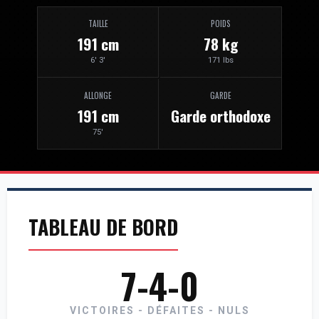
TAILLE
POIDS
191 cm
78 kg
6' 3'
171 lbs
ALLONGE
GARDE
191 cm
Garde orthodoxe
75'
TABLEAU DE BORD
7-4-0
VICTOIRES - DÉFAITES - NULS