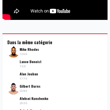
Dans la même catégorie
Mike Rhodes
12-6-0
Lance Benoist
7-2-0
Alan Jouban
17-7-0
Gilbert Burns
22-8-0
Aleksei Kunchenko
20-2-0