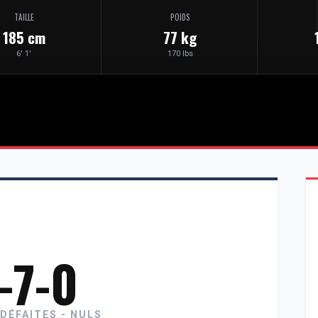
TAILLE
POIDS
185 cm
77 kg
6' 1'
170 lbs
-7-0
 DÉFAITES - NULS