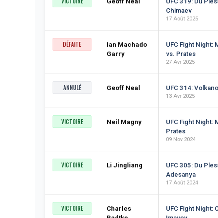
VICTOIRE
Geoff Neal
UFC 319: Du Pless
Chimaev
17 Août 2025
DÉFAITE
Ian Machado
UFC Fight Night:
Garry
vs. Prates
27 Avr 2025
ANNULÉ
Geoff Neal
UFC 314: Volkano
13 Avr 2025
VICTOIRE
Neil Magny
UFC Fight Night: 
Prates
09 Nov 2024
VICTOIRE
Li Jingliang
UFC 305: Du Pless
Adesanya
17 Août 2024
VICTOIRE
Charles
UFC Fight Night: 
Radtke
Imavov