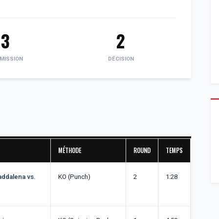
3
2
MISSION
DÉCISION
MÉTHODE
ROUND
TEMPS
addalena vs.
KO (Punch)
2
1:28