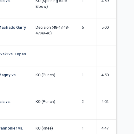
is vs.
KO (Spinning Back
1
4:59
Elbow)
 Machado Garry
Décision (48-47|48-
5
5:00
47|49-46)
vski vs. Lopes
Magny vs.
KO (Punch)
1
4:50
is vs.
KO (Punch)
2
4:02
Cannonier vs.
KO (Knee)
1
4:47