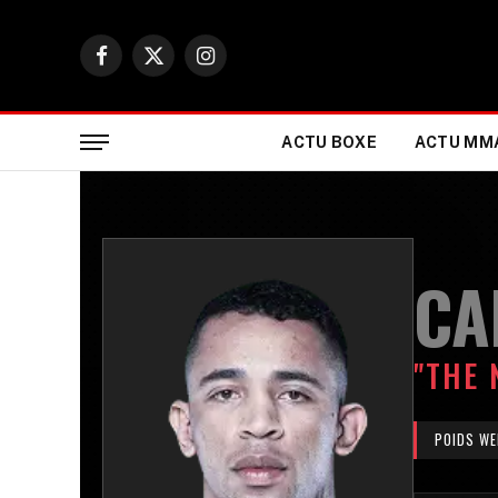
Facebook
X
Instagram
(Twitter)
ACTU BOXE
ACTU MM
CA
"THE 
POIDS WE