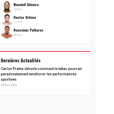
Wendell Oliveira
23-9-0
Hector Urbina
17-11-1
Rousimar Palhares
20-10-1
Dernières Actualités
Carlos Prates dévoile comment le tabac pourrait
paradoxalement améliorer les performances
sportives
27 Nov 2025