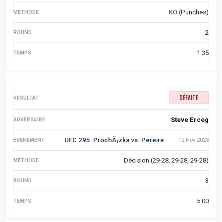
KO (Punches)
2
1:35
DÉFAITE
Steve Erceg
UFC 295: ProchÃ¡zka vs. Pereira
12 Nov 2023
Décision (29-28, 29-28, 29-28)
3
5:00