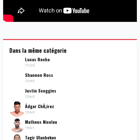
Dans la même catégorie
Lucas Rocha
17-2-0
Shannon Ross
13-9-0
Justin Scoggins
12-6-0
Ãdgar ChÃ¡irez
12-6-0
Matheus Nicolau
19-6-1
Tagir Ulanbekov