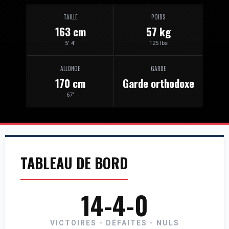
TAILLE
POIDS
163 cm
57 kg
5' 4'
125 lbs
ALLONGE
GARDE
170 cm
Garde orthodoxe
67'
TABLEAU DE BORD
14-4-0
VICTOIRES - DÉFAITES - NULS