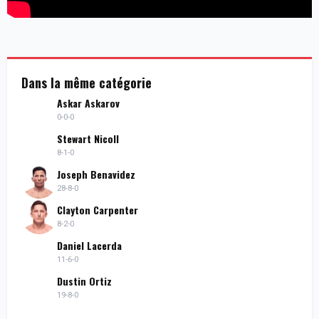
Dans la même catégorie
Askar Askarov
0-0-0
Stewart Nicoll
8-1-0
Joseph Benavidez
28-8-0
Clayton Carpenter
8-2-0
Daniel Lacerda
11-6-0
Dustin Ortiz
19-8-0