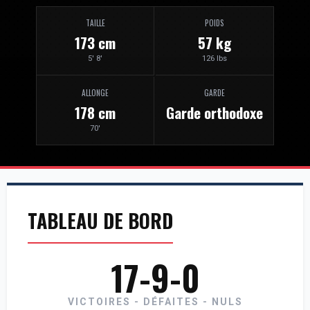
TAILLE
POIDS
173 cm
57 kg
5' 8'
126 lbs
ALLONGE
GARDE
178 cm
Garde orthodoxe
70'
TABLEAU DE BORD
17-9-0
VICTOIRES - DÉFAITES - NULS