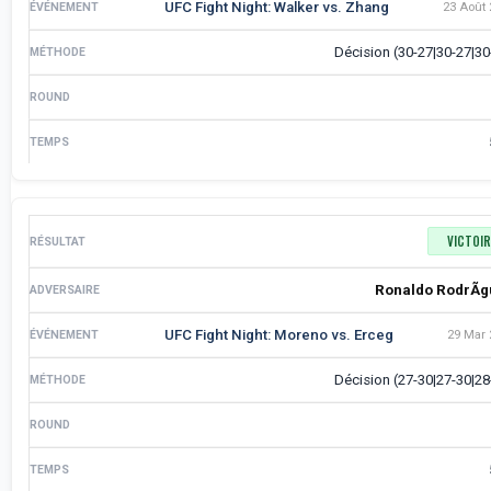
UFC Fight Night: Walker vs. Zhang
23 Août 
Décision (30-27|30-27|30
VICTOIR
Ronaldo RodrÃ­
UFC Fight Night: Moreno vs. Erceg
29 Mar 
Décision (27-30|27-30|28