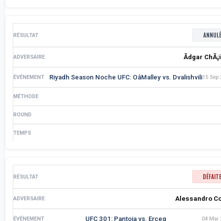
ANNUL
Ãdgar ChÃ¡
Riyadh Season Noche UFC: OâMalley vs. Dvalishvili
15 Sep
DÉFAIT
Alessandro C
UFC 301: Pantoja vs. Erceg
04 Mai 