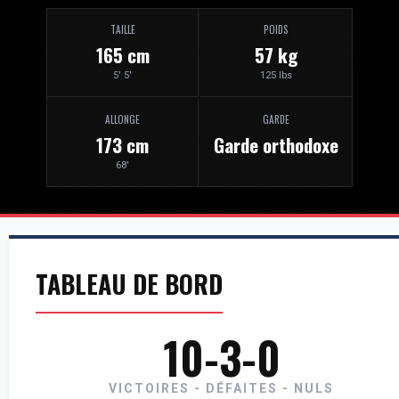
TAILLE
POIDS
165 cm
57 kg
5' 5'
125 lbs
ALLONGE
GARDE
173 cm
Garde orthodoxe
68'
TABLEAU DE BORD
10-3-0
VICTOIRES - DÉFAITES - NULS