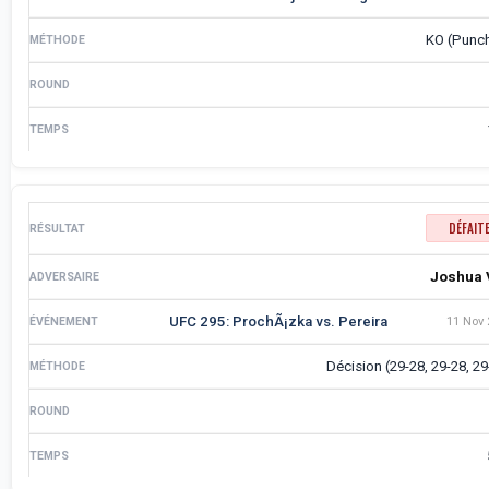
KO (Punc
DÉFAIT
Joshua 
UFC 295: ProchÃ¡zka vs. Pereira
11 Nov 
Décision (29-28, 29-28, 29