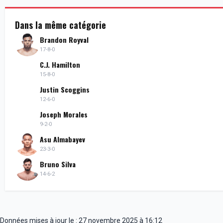
Dans la même catégorie
Brandon Royval
17-8-0
C.J. Hamilton
15-8-0
Justin Scoggins
12-6-0
Joseph Morales
9-2-0
Asu Almabayev
23-3-0
Bruno Silva
14-6-2
Données mises à jour le : 27 novembre 2025 à 16:12