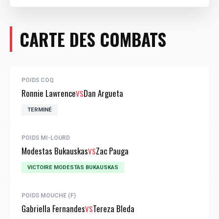
CARTE DES COMBATS
POIDS COQ
Ronnie Lawrence
Dan Argueta
VS
TERMINÉ
POIDS MI-LOURD
Modestas Bukauskas
Zac Pauga
VS
VICTOIRE MODESTAS BUKAUSKAS
POIDS MOUCHE (F)
Gabriella Fernandes
Tereza Bleda
VS