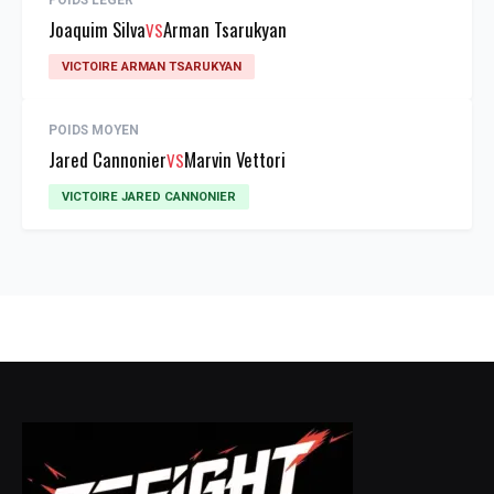
POIDS LÉGER
Joaquim Silva
Arman Tsarukyan
VS
VICTOIRE ARMAN TSARUKYAN
POIDS MOYEN
Jared Cannonier
Marvin Vettori
VS
VICTOIRE JARED CANNONIER