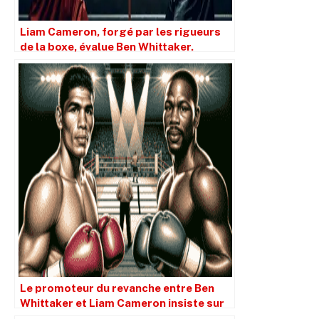
Liam Cameron, forgé par les rigueurs
de la boxe, évalue Ben Whittaker.
Le promoteur du revanche entre Ben
Whittaker et Liam Cameron insiste sur
le fait que le combat se déroulera sur