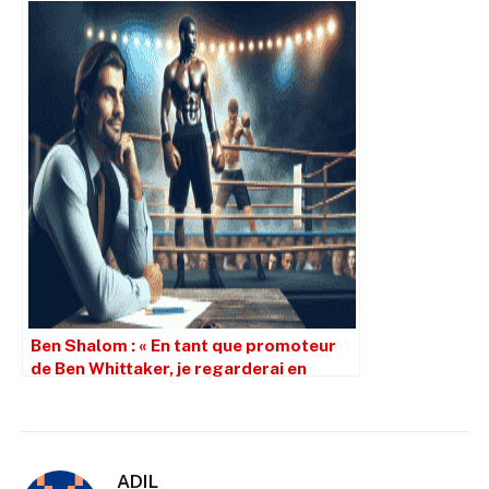
10 rounds.
Ben Shalom : « En tant que promoteur
de Ben Whittaker, je regarderai en
arrière et serai reconnaissant pour
Liam Cameron »
ADIL