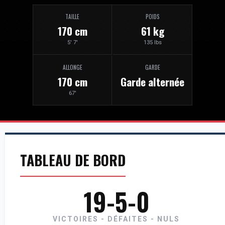
TAILLE
POIDS
170 cm
61 kg
5' 7'
135 lbs
ALLONGE
GARDE
170 cm
Garde alternée
67'
TABLEAU DE BORD
19-5-0
VICTOIRES - DÉFAITES - NULS