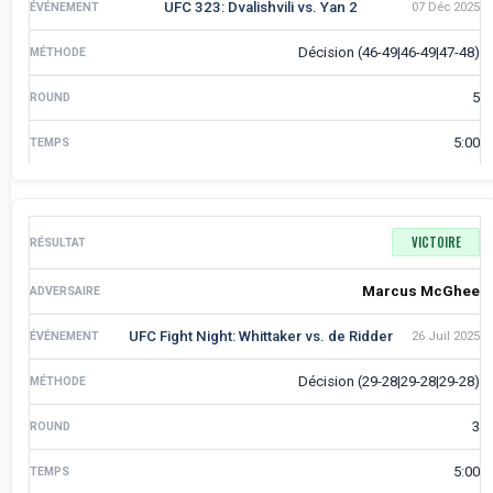
UFC 323: Dvalishvili vs. Yan 2
07 Déc 2025
Décision (46-49|46-49|47-48)
5
5:00
VICTOIRE
Marcus McGhee
UFC Fight Night: Whittaker vs. de Ridder
26 Juil 2025
Décision (29-28|29-28|29-28)
3
5:00