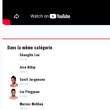
Dans la même catégorie
ChangHo Lee
11-1-0
Jose Alday
14-6-1
Scott Jorgensen
15-12-0
Liu Pingyuan
13-7-0
Marcus McGhee
10-1-0