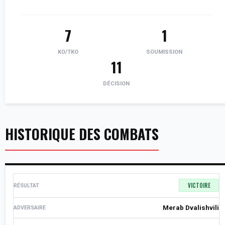
7
1
KO/TKO
SOUMISSION
11
DÉCISION
HISTORIQUE DES COMBATS
VICTOIRE
Merab Dvalishvili