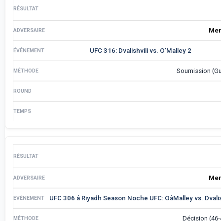
Mer
UFC 316: Dvalishvili vs. O'Malley 2
Soumission (Gu
Mer
UFC 306 â Riyadh Season Noche UFC: OâMalley vs. Dvalis
Décision (46-