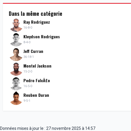
Dans la même catégorie
Ray Rodriguez
16-8-0
Kleydson Rodrigues
8-4-0
Jeff Curran
36-18-1
Montel Jackson
15-2-0
Pedro FalcÃ£o
16-5-0
Reuben Duran
9-5-1
Données mises à jour le : 27 novembre 2025 à 14:57