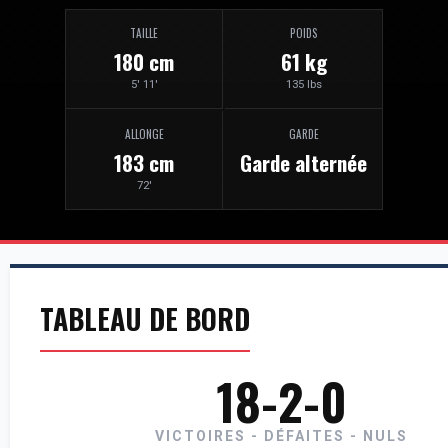
TAILLE
POIDS
180 cm
61 kg
5' 11'
135 lbs
ALLONGE
GARDE
183 cm
Garde alternée
72'
TABLEAU DE BORD
18-2-0
VICTOIRES - DÉFAITES - NULS