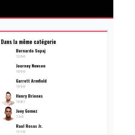
Dans la même catégorie
Bernardo Sopaj
12-3-0
Journey Newson
10-5-0
Garrett Armfield
10-5-0
Henry Briones
16-8-1
Joey Gomez
7-3-0
Raul Rosas Jr.
11-1-0