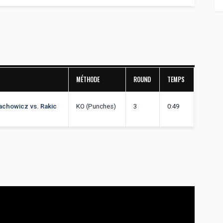
MÉTHODE
ROUND
TEMPS
lachowicz vs. Rakic
KO (Punches)
3
0:49