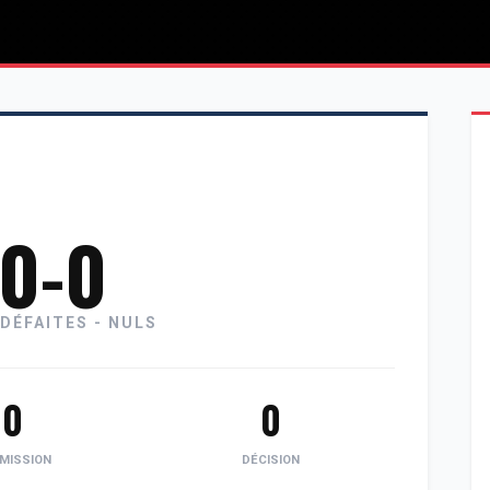
-0-0
 DÉFAITES - NULS
0
0
MISSION
DÉCISION