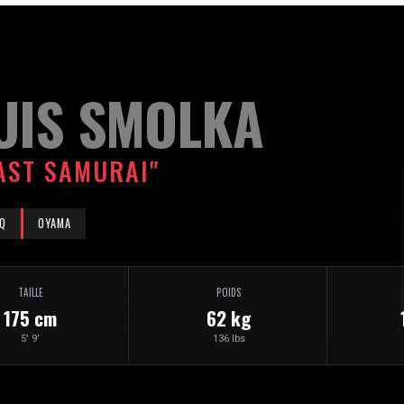
UIS SMOLKA
AST SAMURAI"
Q
OYAMA
TAILLE
POIDS
175 cm
62 kg
5' 9'
136 lbs