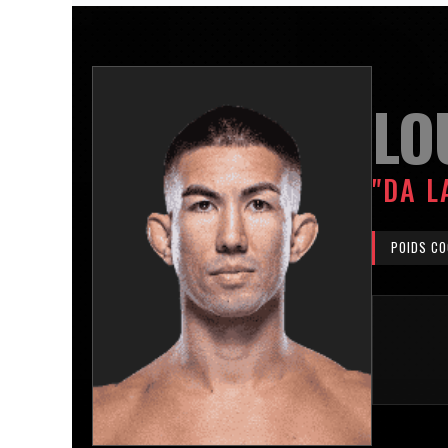
LO
"DA L
POIDS CO