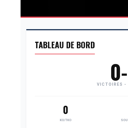
TABLEAU DE BORD
0
VICTOIRES -
0
KO/TKO
SOU