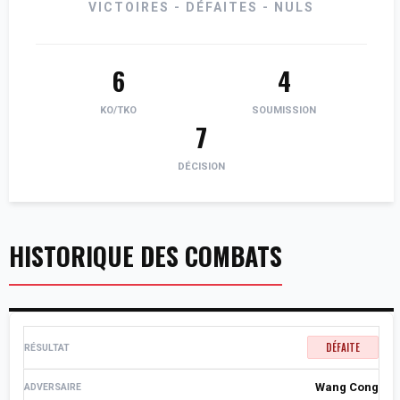
VICTOIRES - DÉFAITES - NULS
6
4
KO/TKO
SOUMISSION
7
DÉCISION
HISTORIQUE DES COMBATS
DÉFAITE
Wang Cong