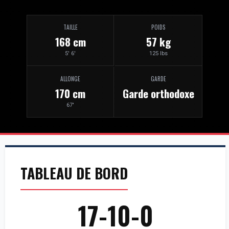
TAILLE
POIDS
168 cm
57 kg
5' 6'
125 lbs
ALLONGE
GARDE
170 cm
Garde orthodoxe
67'
TABLEAU DE BORD
17-10-0