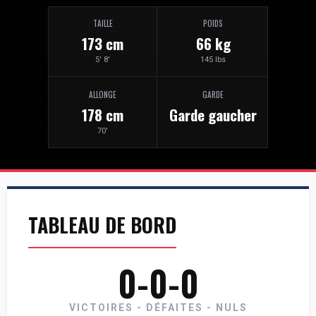
TAILLE
POIDS
173 cm
66 kg
5' 8'
145 lbs
ALLONGE
GARDE
178 cm
Garde gaucher
70'
TABLEAU DE BORD
0-0-0
VICTOIRES - DÉFAITES - NULS