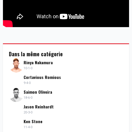
Dans la même catégorie
Rinya Nakamura
10-1-0
Cortavious Romious
9-4-0
Saimon Oliveira
18-6-0
Jason Reinhardt
20-3-0
Ken Stone
11-4-0