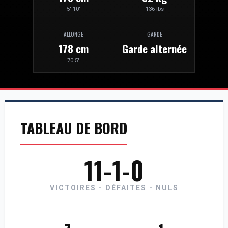
5' 10'
136 lbs
ALLONGE
GARDE
178 cm
Garde alternée
70.5'
TABLEAU DE BORD
11-1-0
VICTOIRES - DÉFAITES - NULS