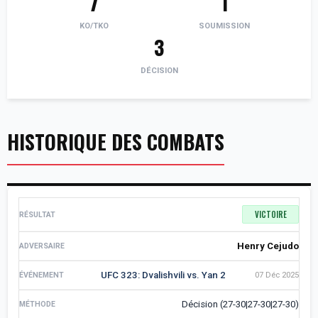
7
1
KO/TKO
SOUMISSION
3
DÉCISION
HISTORIQUE DES COMBATS
VICTOIRE
Henry Cejudo
UFC 323: Dvalishvili vs. Yan 2
07 Déc 2025
Décision (27-30|27-30|27-30)