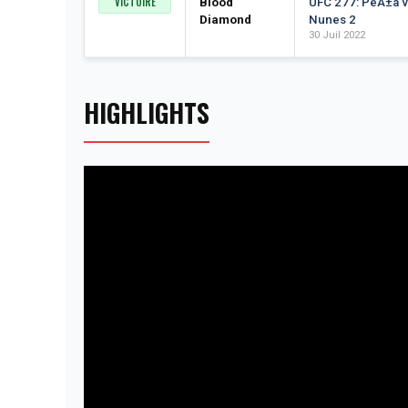
VICTOIRE
Blood
UFC 277: PeÃ±a v
Diamond
Nunes 2
30 Juil 2022
HIGHLIGHTS