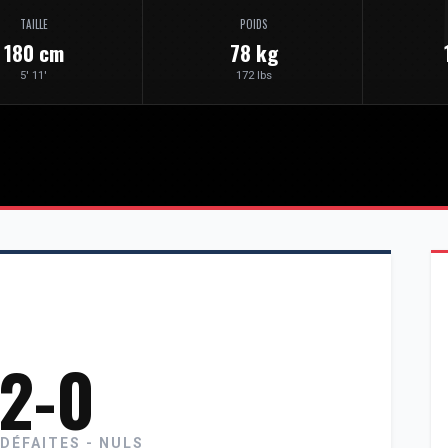
TAILLE
POIDS
180 cm
78 kg
5' 11'
172 lbs
-2-0
 DÉFAITES - NULS