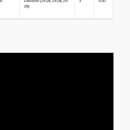
s.
Décision (29-28, 29-28, 29-
3
5:00
28)