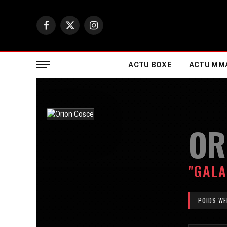
Facebook
X
Instagram
(Twitter)
ACTU BOXE
ACTU MM
OR
"GALA
POIDS WE