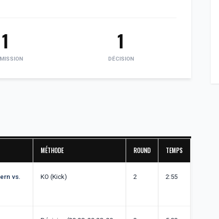
1
1
MISSION
DÉCISION
MÉTHODE
ROUND
TEMPS
ern vs.
KO (Kick)
2
2:55