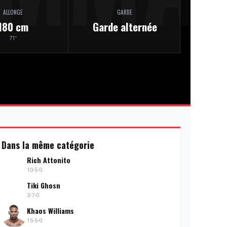
ALLONGE
GARDE
180 cm
Garde alternée
71'
Dans la même catégorie
Rich Attonito
10-5-0
Tiki Ghosn
3-7-0
Khaos Williams
15-5-0