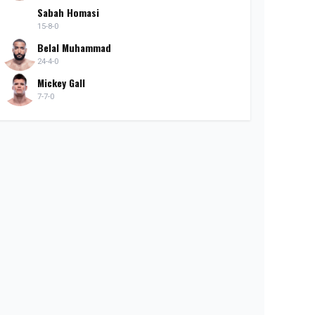
Sabah Homasi
15-8-0
Belal Muhammad
24-4-0
Mickey Gall
7-7-0