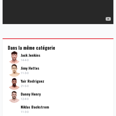
Dans la même catégorie
Jack Jenkins
14-4-0
Jimy Hettes
11-3-0
Yair Rodriguez
21-5-0
Danny Henry
12-4-0
Niklas Backstrom
11-3-0