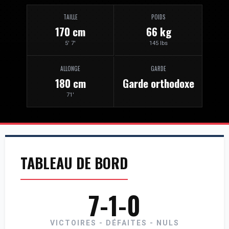
TAILLE
POIDS
170 cm
66 kg
5' 7'
145 lbs
ALLONGE
GARDE
180 cm
Garde orthodoxe
71'
TABLEAU DE BORD
7-1-0
VICTOIRES - DÉFAITES - NULS