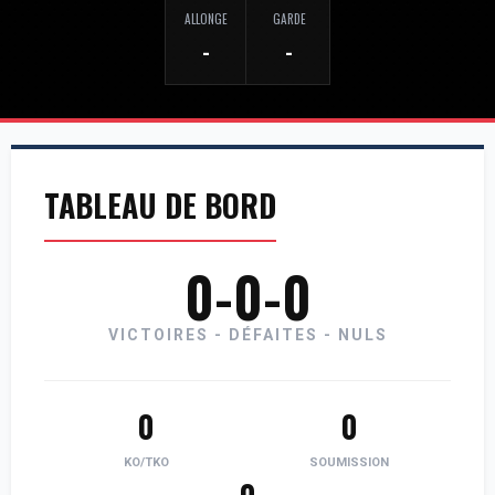
ALLONGE
GARDE
-
-
TABLEAU DE BORD
0-0-0
VICTOIRES - DÉFAITES - NULS
0
0
KO/TKO
SOUMISSION