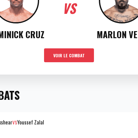
VS
MINICK CRUZ
MARLON V
VOIR LE COMBAT
BATS
kshear
Youssef Zalal
VS