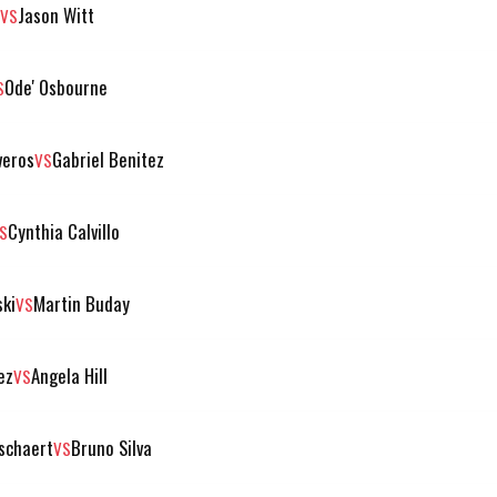
Jason Witt
VS
Ode' Osbourne
S
veros
Gabriel Benitez
VS
Cynthia Calvillo
S
ski
Martin Buday
VS
ez
Angela Hill
VS
schaert
Bruno Silva
VS