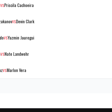
i
Priscila Cachoeira
VS
zakanov
Devin Clark
VS
ndo
Yazmin Jauregui
VS
a
Nate Landwehr
VS
uz
Marlon Vera
VS