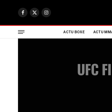
Facebook
X
Instagram
(Twitter)
ACTU BOXE
ACTU MM
UFC F