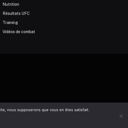
Nutrition
Résultats UFC
Training
Vidéos de combat
 site, nous supposerons que vous en êtes satisfait.