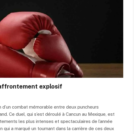
 affrontement explosif
in d’un combat mémorable entre deux puncheurs
and. Ce duel, qui s’est déroulé à Cancun au Mexique, est
ements les plus intenses et spectaculaires de l’année
n qui a marqué un tournant dans la carrière de ces deux