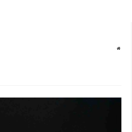
Site
web