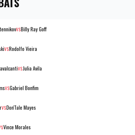
BATS
tennikov
Billy Ray Goff
VS
ski
Rodolfo Vieira
VS
avalcanti
Julia Avila
VS
ams
Gabriel Bonfim
VS
r
Don'Tale Mayes
VS
Vince Morales
VS