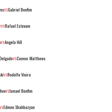
ams
Gabriel Bonfim
VS
r
Rafael Estevam
VS
a
Angela Hill
VS
 Delgado
Connor Matthews
VS
ski
Rodolfo Vieira
VS
hov
Ismael Bonfim
VS
Edmen Shahbazyan
VS