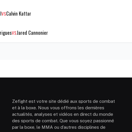
l
Calvin Kattar
VS
rigues
Jared Cannonier
VS
Zefight est votre site dédié aux sports de combat
et à la boxe. Nous vous offrons les dernières
actualités, analyses et vidéos en direct du monde
des sports de combat. Que vous soyez passionné
par la boxe, le MMA ou d’autres disciplines de