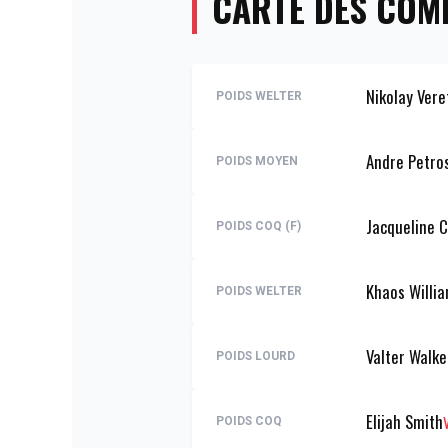
CARTE DES COM
Nikolay Vere
POIDS WELTER
Andre Petro
POIDS MOYEN
Jacqueline C
POIDS COQ (F)
Khaos Willi
POIDS WELTER
Valter Walke
POIDS LOURD
Elijah Smith
POIDS COQ