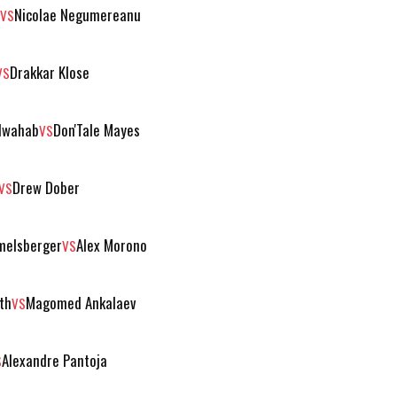
Nicolae Negumereanu
VS
Drakkar Klose
VS
lwahab
Don'Tale Mayes
VS
Drew Dober
VS
melsberger
Alex Morono
VS
th
Magomed Ankalaev
VS
Alexandre Pantoja
S