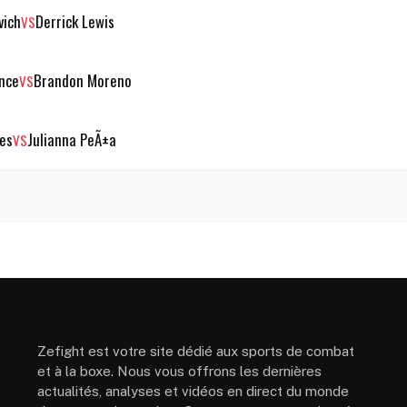
vich
Derrick Lewis
VS
ance
Brandon Moreno
VS
es
Julianna PeÃ±a
VS
Zefight est votre site dédié aux sports de combat
et à la boxe. Nous vous offrons les dernières
actualités, analyses et vidéos en direct du monde