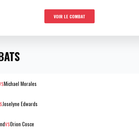
VOIR LE COMBAT
BATS
Michael Morales
VS
Joselyne Edwards
S
ond
Orion Cosce
VS