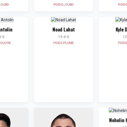
LOURD
POIDS LOURD
POID
ntolin
Noad Lahat
Kyle 
4-0
13-4-0
12
MOUCHE
POIDS PLUME
POID
Nohelin