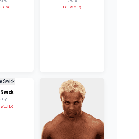
-4-0
0-0-0
DS COQ
POIDS COQ
 Swick
-6-0
 WELTER