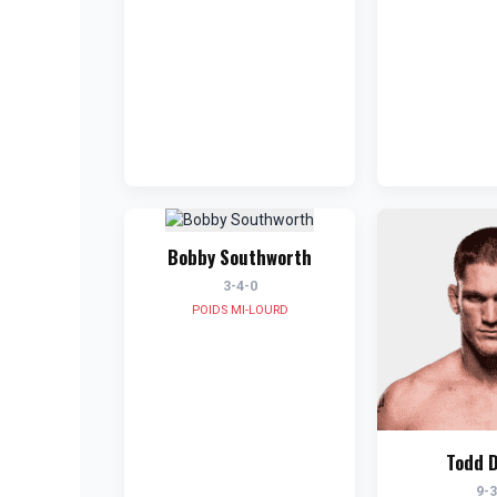
Bobby Southworth
3-4-0
POIDS MI-LOURD
Todd D
9-3