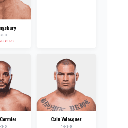
ingsbury
-6-0
MI-LOURD
 Cormier
Cain Velasquez
-3-0
14-3-0