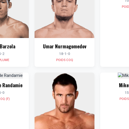
10
POI
Barzola
Umar Nurmagomedov
5-2
18-1-0
PLUME
POIDS COQ
e Randamie
Mike
5-0
15
OQ (F)
POIDS