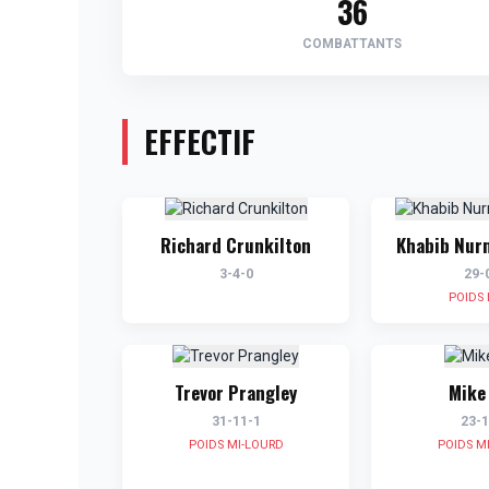
36
COMBATTANTS
EFFECTIF
Richard Crunkilton
Khabib Nu
3-4-0
29-
POIDS 
Trevor Prangley
Mike 
31-11-1
23-1
POIDS MI-LOURD
POIDS M