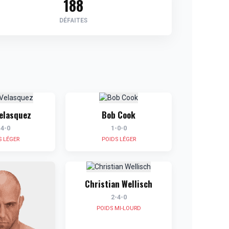
188
DÉFAITES
Velasquez
Bob Cook
-4-0
1-0-0
S LÉGER
POIDS LÉGER
Christian Wellisch
2-4-0
POIDS MI-LOURD