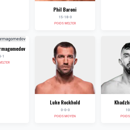
Phil Baroni
15-18-0
POIDS WELTER
urmagomedov
4-1
WELTER
Luke Rockhold
Khadzh
0-0-0
10
POIDS MOYEN
POID