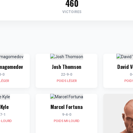
460
VICTOIRES
rmagomedov
Josh Thomson
David 
0-0
22-9-0
0
LÉGER
POIDS LÉGER
POID
Kyle
Marcel Fortuna
7-1
9-4-0
I-LOURD
POIDS MI-LOURD