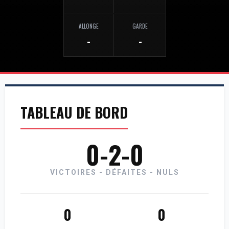
ALLONGE
GARDE
-
-
TABLEAU DE BORD
0-2-0
VICTOIRES - DÉFAITES - NULS
0
0