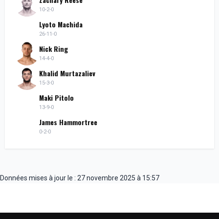
10-2-0
Lyoto Machida
26-11-0
Nick Ring
14-4-0
Khalid Murtazaliev
15-3-0
Maki Pitolo
13-9-0
James Hammortree
0-2-0
Données mises à jour le : 27 novembre 2025 à 15:57