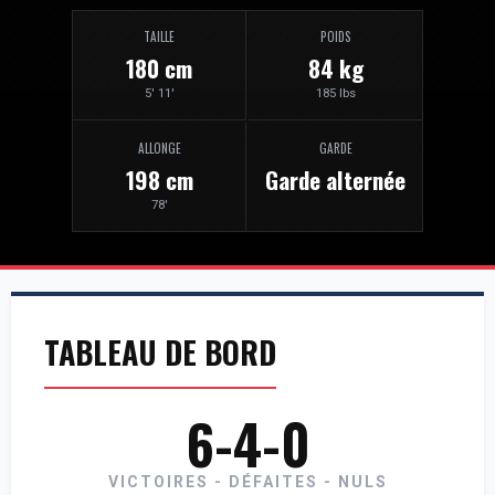
TAILLE
POIDS
180 cm
84 kg
5' 11'
185 lbs
ALLONGE
GARDE
198 cm
Garde alternée
78'
TABLEAU DE BORD
6-4-0
VICTOIRES - DÉFAITES - NULS