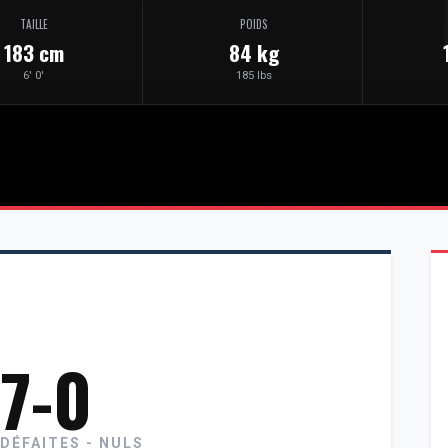
TAILLE
POIDS
183 cm
84 kg
6' 0'
185 lbs
-7-0
 DÉFAITES - NULS