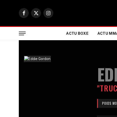
Facebook
X
Instagram
(Twitter)
ACTU BOXE
ACTU MM
ED
"TRU
POIDS MO