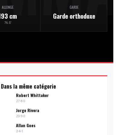
ALLONGE
GARDE
193 cm
Garde orthodoxe
76.5'
Dans la même catégorie
Robert Whittaker
27-8-0
Jorge Rivera
20-9-0
Allan Goes
2-4-1