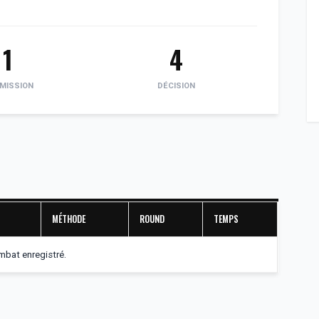
1
4
MISSION
DÉCISION
MÉTHODE
ROUND
TEMPS
bat enregistré.