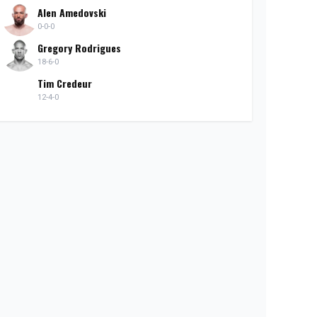
Alen Amedovski
0-0-0
Gregory Rodrigues
18-6-0
Tim Credeur
12-4-0