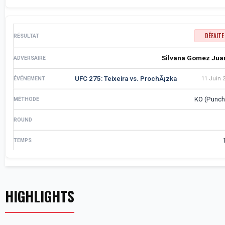
DÉFAITE
Silvana Gomez Jua
UFC 275: Teixeira vs. ProchÃ¡zka
11 Juin 
KO (Punch
HIGHLIGHTS