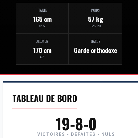
TAILLE
POIDS
165 cm
57 kg
5' 5'
126 lbs
ALLONGE
GARDE
170 cm
Garde orthodoxe
67'
TABLEAU DE BORD
19-8-0
VICTOIRES - DÉFAITES - NULS