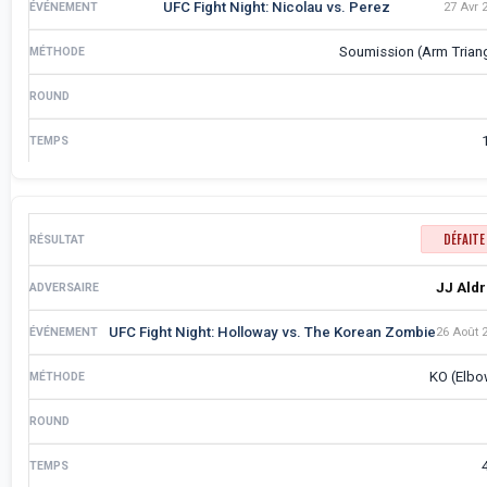
UFC Fight Night: Nicolau vs. Perez
27 Avr 
Soumission (Arm Trian
DÉFAITE
JJ Aldr
UFC Fight Night: Holloway vs. The Korean Zombie
26 Août 
KO (Elbo