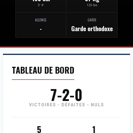
5' 4'
125 lbs
ALLONGE
GARDE
-
Garde orthodoxe
TABLEAU DE BORD
7-2-0
VICTOIRES - DÉFAITES - NULS
5
1