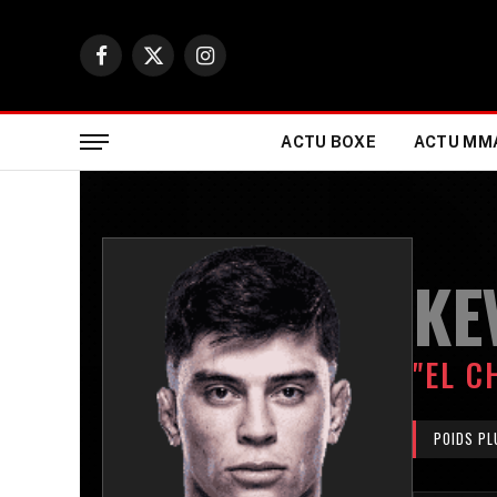
Facebook
X
Instagram
(Twitter)
ACTU BOXE
ACTU MM
KE
"EL C
POIDS PL