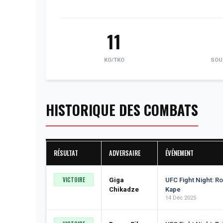
11
KO/TKO
SOU
HISTORIQUE DES COMBATS
RÉSULTAT
ADVERSAIRE
ÉVÉNEMENT
VICTOIRE
Giga
UFC Fight Night: Ro
Chikadze
Kape
14 Déc 2025