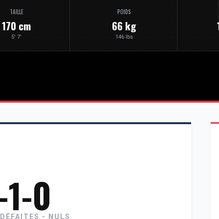
TAILLE
POIDS
170 cm
66 kg
5' 7'
146 lbs
-1-0
 DÉFAITES - NULS