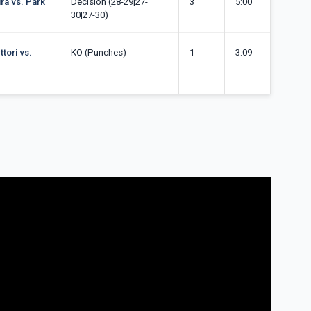
ira vs. Park
Décision (28-29|27-
3
5:00
30|27-30)
tori vs.
KO (Punches)
1
3:09