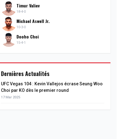
Timur Valiev
18-4-0
Michael Aswell Jr.
10-3-0
Dooho Choi
15-4-1
Dernières Actualités
UFC Vegas 104 : Kevin Vallejos écrase Seung Woo
Choi par KO dès le premier round
17 Mar 2025