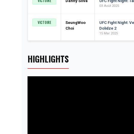
VICTOIRE
Danny Silva
UFC Fight Night: Ta
03 Août 2025
VICTOIRE
SeungWoo
UFC Fight Night: Vet
Choi
Dolidze 2
15 Mar 2025
HIGHLIGHTS