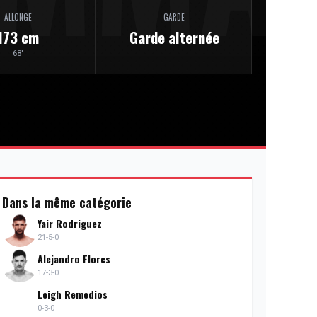
ALLONGE
GARDE
173 cm
Garde alternée
68'
Dans la même catégorie
Yair Rodriguez
21-5-0
Alejandro Flores
17-3-0
Leigh Remedios
0-3-0