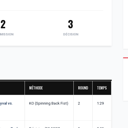
2
3
MISSION
DÉCISION
MÉTHODE
ROUND
TEMPS
yval vs.
KO (Spinning Back Fist)
2
1:29