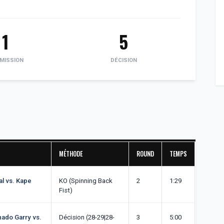
1
5
MISSION
DÉCISION
MÉTHODE
ROUND
TEMPS
al vs. Kape
KO (Spinning Back
2
1:29
Fist)
hado Garry vs.
Décision (28-29|28-
3
5:00