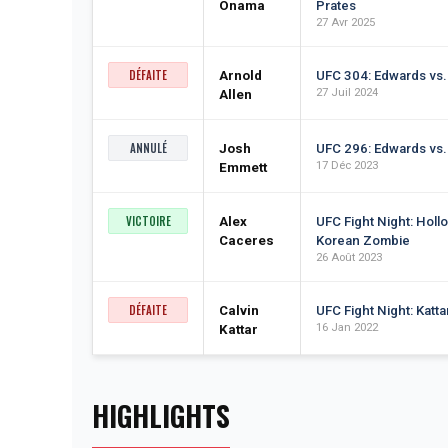
Onama
Prates
27 Avr 2025
DÉFAITE
Arnold
UFC 304: Edwards v
27 Juil 2024
Allen
ANNULÉ
Josh
UFC 296: Edwards vs.
17 Déc 2023
Emmett
VICTOIRE
Alex
UFC Fight Night: Holl
Caceres
Korean Zombie
26 Août 2023
DÉFAITE
Calvin
UFC Fight Night: Katt
16 Jan 2022
Kattar
HIGHLIGHTS