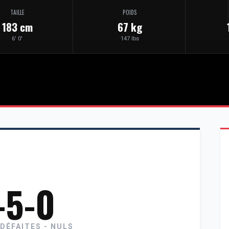
TAILLE
POIDS
183 cm
67 kg
6' 0'
147 lbs
-5-0
 DÉFAITES - NULS