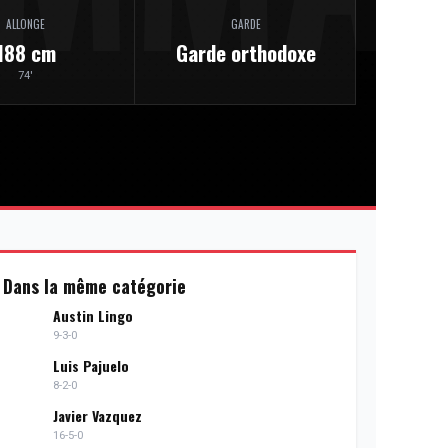
ALLONGE
GARDE
188 cm
Garde orthodoxe
74'
Dans la même catégorie
Austin Lingo
9-3-0
Luis Pajuelo
8-2-0
Javier Vazquez
16-5-0