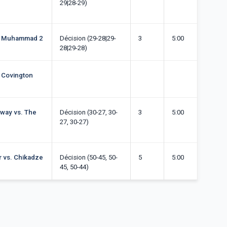
29|28-29)
s. Muhammad 2
Décision (29-28|29-
3
5:00
28|29-28)
 Covington
oway vs. The
Décision (30-27, 30-
3
5:00
27, 30-27)
ar vs. Chikadze
Décision (50-45, 50-
5
5:00
45, 50-44)