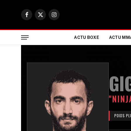
Facebook
X
Instagram
(Twitter)
ACTU BOXE
ACTU MM
GI
"NINJ
POIDS PL