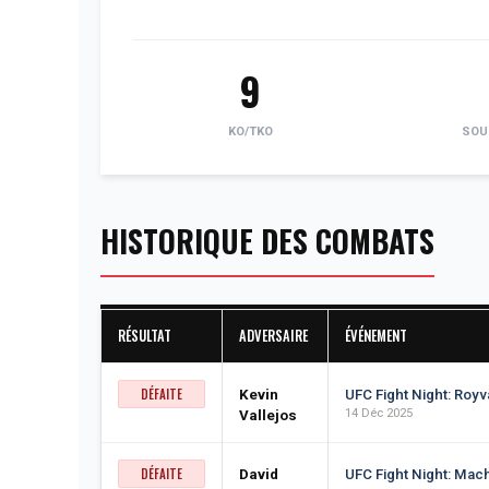
9
KO/TKO
SOU
HISTORIQUE DES COMBATS
RÉSULTAT
ADVERSAIRE
ÉVÉNEMENT
DÉFAITE
Kevin
UFC Fight Night: Royv
14 Déc 2025
Vallejos
DÉFAITE
David
UFC Fight Night: Mac