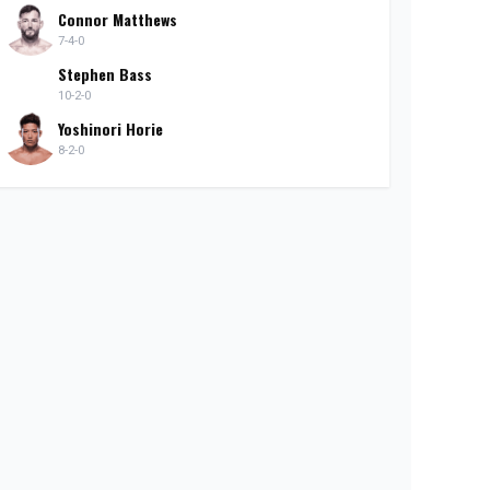
Connor Matthews
7-4-0
Stephen Bass
10-2-0
Yoshinori Horie
8-2-0