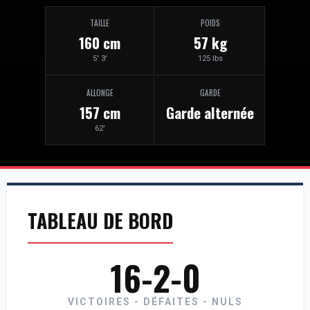
TAILLE
POIDS
160 cm
57 kg
5' 3'
125 lbs
ALLONGE
GARDE
157 cm
Garde alternée
62'
TABLEAU DE BORD
16-2-0
VICTOIRES - DÉFAITES - NULS