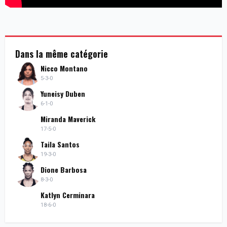
Dans la même catégorie
Nicco Montano
5-3-0
Yuneisy Duben
6-1-0
Miranda Maverick
17-5-0
Taila Santos
19-3-0
Dione Barbosa
8-3-0
Katlyn Cerminara
18-6-0