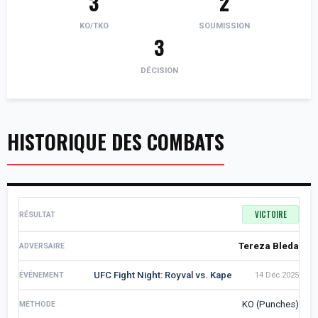
3
2
KO/TKO
SOUMISSION
3
DÉCISION
HISTORIQUE DES COMBATS
VICTOIRE
Tereza Bleda
UFC Fight Night: Royval vs. Kape
14 Déc 2025
KO (Punches)