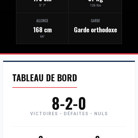
5' 7'
126 lbs
ALLONGE
GARDE
168 cm
Garde orthodoxe
66'
TABLEAU DE BORD
8-2-0
VICTOIRES - DÉFAITES - NULS