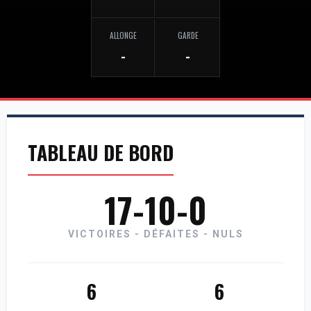
ALLONGE
GARDE
-
-
TABLEAU DE BORD
17-10-0
VICTOIRES - DÉFAITES - NULS
6
6